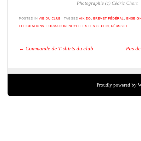
Photographie (c) Cédric Chort
POSTED IN
VIE DU CLUB
|
TAGGED
AÏKIDO
,
BREVET FÉDÉRAL
,
ENSEIG
FÉLICITATIONS
,
FORMATION
,
NOYELLES LES SECLIN
,
RÉUSSITE
Post navigation
←
Commande de T-shirts du club
Pas de
Proudly powered by W