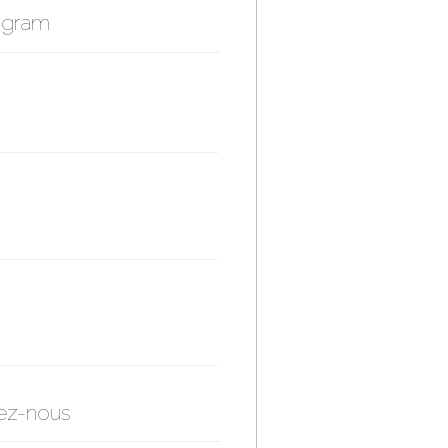
agram
ez-nous