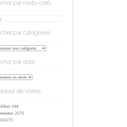
cher par mots-clefs
cher par catégories
er
cher par date
ries
er
teur de Visites
d'hui: 194
semaine: 2575
 655173