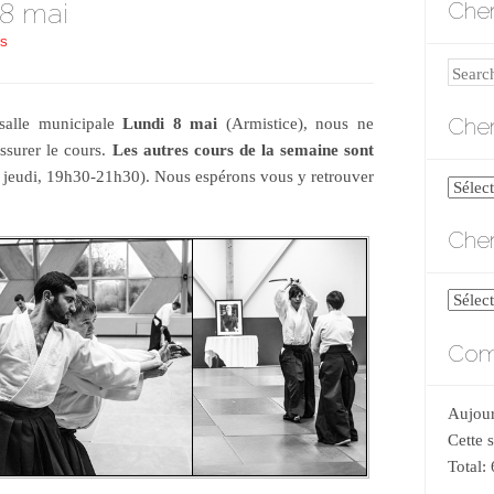
 8 mai
Cher
LS
Search
Cher
 salle municipale
Lundi 8 mai
(Armistice), nous ne
surer le cours.
Les autres cours de la semaine sont
jeudi, 19h30-21h30). Nous espérons vous y retrouver
Cherch
par
Cher
catégo
Cherch
par
Comp
date
Aujour
Cette 
Total: