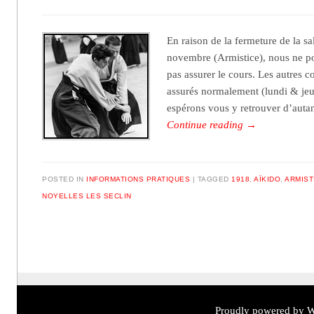
En raison de la fermeture de la s
novembre (Armistice), nous ne p
pas assurer le cours. Les autres c
assurés normalement (lundi & je
espérons vous y retrouver d’auta
Continue reading
→
POSTED IN
INFORMATIONS PRATIQUES
TAGGED
1918
,
AÏKIDO
,
ARMIST
NOYELLES LES SECLIN
Post navigation
Proudly powered by W