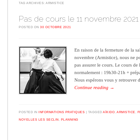
TAG ARCHIVES:
ARMISTICE
Pas de cours le 11 novembre 2021
POSTED ON
30 OCTOBRE 2021
En raison de la fermeture de la s
novembre (Armistice), nous ne p
pas assurer le cours. Le cours de 
normalement : 19h30-21h + prép
Nous espérons vous y retrouver 
Continue reading
→
POSTED IN
INFORMATIONS PRATIQUES
TAGGED
AÏKIDO
,
ARMISTICE
,
F
NOYELLES LES SECLIN
,
PLANNING