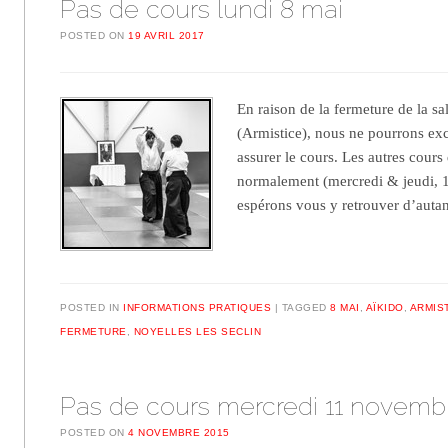
Pas de cours lundi 8 mai
POSTED ON
19 AVRIL 2017
En raison de la fermeture de la s
(Armistice), nous ne pourrons ex
assurer le cours. Les autres cours
normalement (mercredi & jeudi,
espérons vous y retrouver d’aut
POSTED IN
INFORMATIONS PRATIQUES
TAGGED
8 MAI
,
AÏKIDO
,
ARMIS
FERMETURE
,
NOYELLES LES SECLIN
Pas de cours mercredi 11 novemb
POSTED ON
4 NOVEMBRE 2015