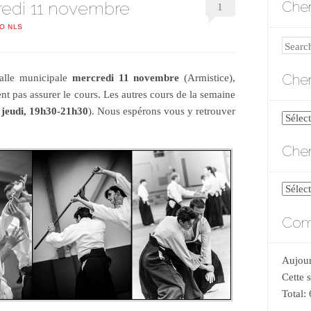
redi 11 novembre
Cher
1
DO NLS
Search
Cher
salle municipale
mercredi 11 novembre
(Armistice),
t pas assurer le cours. Les autres cours de la semaine
 jeudi, 19h30-21h30
). Nous espérons vous y retrouver
Cherch
par
Cher
catégo
Cherch
par
Comp
date
Aujour
Cette 
Total: