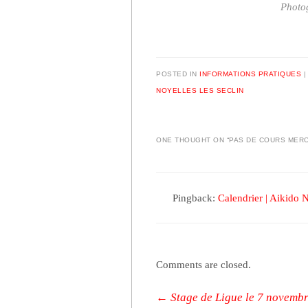
Photog
POSTED IN
INFORMATIONS PRATIQUES
NOYELLES LES SECLIN
ONE THOUGHT ON “
PAS DE COURS MER
Pingback:
Calendrier | Aikido N
Comments are closed.
Post navigation
←
Stage de Ligue le 7 novemb