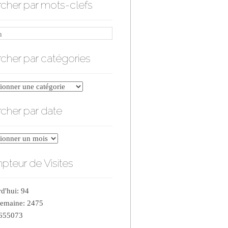
cher par mots-clefs
cher par catégories
er
cher par date
ries
er
teur de Visites
d'hui: 94
semaine: 2475
 655073