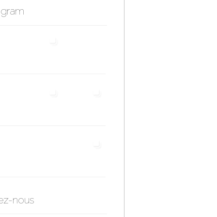
agram
ez-nous