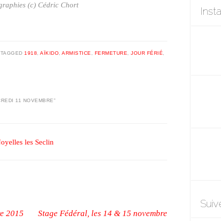
raphies (c) Cédric Chort
Inst
|
TAGGED
1918
,
AÏKIDO
,
ARMISTICE
,
FERMETURE
,
JOUR FÉRIÉ
,
CREDI 11 NOVEMBRE
”
oyelles les Seclin
Suiv
re 2015
Stage Fédéral, les 14 & 15 novembre