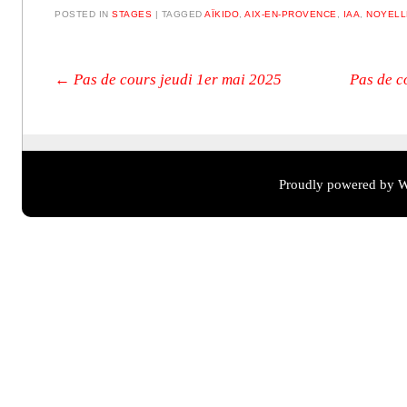
POSTED IN
STAGES
|
TAGGED
AÏKIDO
,
AIX-EN-PROVENCE
,
IAA
,
NOYELL
Post navigation
←
Pas de cours jeudi 1er mai 2025
Pas de c
Proudly powered by W