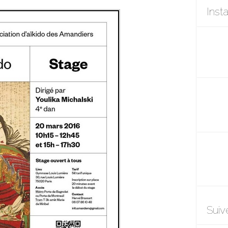
Inst
Suiv