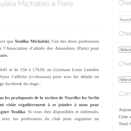
lika Michalski à Paris
Cher
Search
S
Cher
ncer que
Youlika Michalski
, l’un des deux professeurs
ar l’Association d’aïkido des Amandiers (Paris) pour
Cherch
ars.
par
Cher
catégo
12h45 et de 15h à 17h30, au Gymnase Louis Lumière
oyez l’affiche (ci-dessous) pour tous les détails ou
Cherch
age facebook du stage..
par
Comp
date
 les pratiquants de la section de Noyelles les Seclin
nt visite régulièrement à se joindre à nous pour
Aujour
agner Youlika
. Si vous êtes disponibles et intéressés,
Cette 
t avec les professeurs du club pour organiser un
Total: