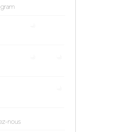
agram
ez-nous