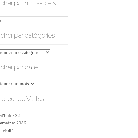
cher par mots-clefs
cher par catégories
er
cher par date
ries
er
teur de Visites
d'hui: 432
semaine: 2086
 654684