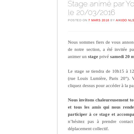
Stage animé par You
le 20/03/2016
POSTED ON
7 MARS 2016
BY
AIKIDO NL
Nous sommes fiers de vous anno
de notre section, a été invitée p
animer un
stage
privé
samedi 20 m
Le stage se tiendra de 10h15 à 
(rue Louis Lumière, Paris 20°). V
cliquez dessus pour accéder à la p
Nous invitons chaleureusement tous
et tous les amis qui nous rende
participer à ce stage et accomp
n’hésitez pas à prendre contac
déplacement collectif.