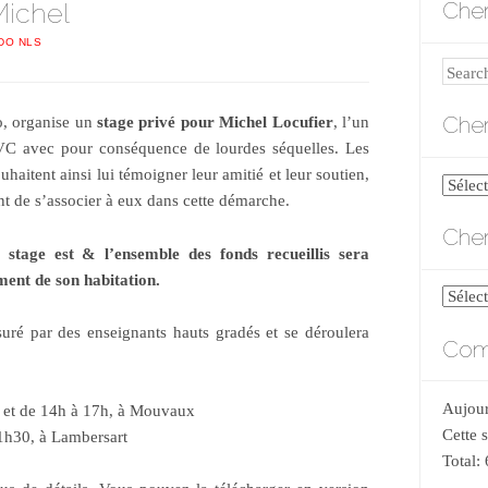
Michel
Cher
IDO NLS
Search
Cher
o, organise un
stage privé pour Michel
Locufier
, l’un
AVC avec pour conséquence de lourdes séquelles. Les
aitent ainsi lui témoigner leur amitié et leur soutien,
Cherch
nt de s’associer à eux dans cette démarche.
par
Cher
catégo
e stage est & l’ensemble des fonds recueillis sera
ent de son habitation.
Cherch
par
suré par des enseignants hauts gradés et se déroulera
Comp
date
Aujour
 et de 14h à 17h, à Mouvaux
Cette 
1h30, à Lambersart
Total: