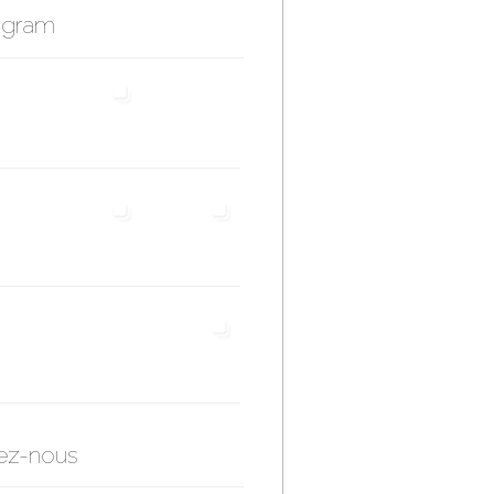
agram
ez-nous