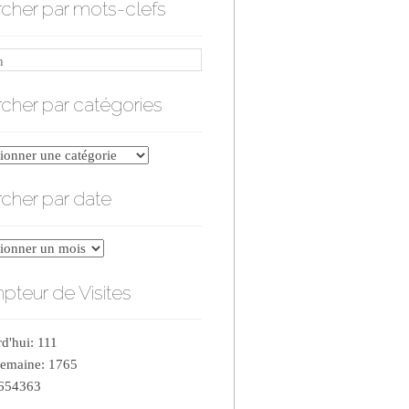
cher par mots-clefs
cher par catégories
er
cher par date
ries
er
teur de Visites
d'hui: 111
semaine: 1765
 654363