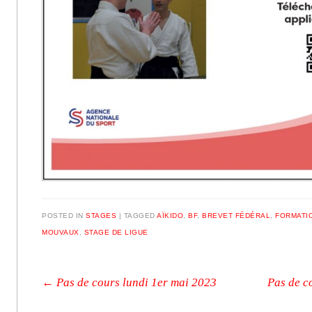
POSTED IN
STAGES
|
TAGGED
AÏKIDO
,
BF
,
BREVET FÉDÉRAL
,
FORMATI
MOUVAUX
,
STAGE DE LIGUE
Post navigation
←
Pas de cours lundi 1er mai 2023
Pas de c