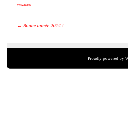
WAZIERS
Post navigation
←
Bonne année 2014 !
Proudly powered by W