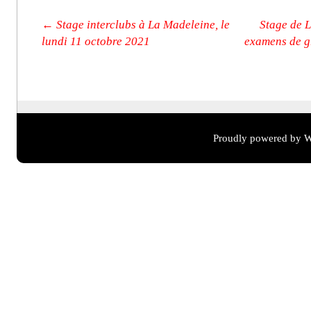
Post navigation
←
Stage interclubs à La Madeleine, le
Stage de 
lundi 11 octobre 2021
examens de g
Proudly powered by W