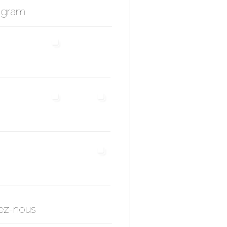
agram
ez-nous