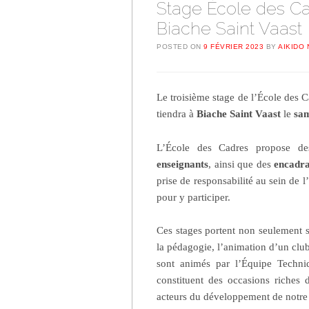
Stage École des Cad
Biache Saint Vaast
POSTED ON
9 FÉVRIER 2023
BY
AIKIDO 
Le troisième stage de l’École des C
tiendra à
Biache Saint Vaast
le
sam
L’École des Cadres propose de
enseignants
, ainsi que des
encadra
prise de responsabilité au sein d
pour y participer.
Ces stages portent non seulement 
la pédagogie, l’animation d’un club
sont animés par l’Équipe Techni
constituent des occasions riches 
acteurs du développement de notre 