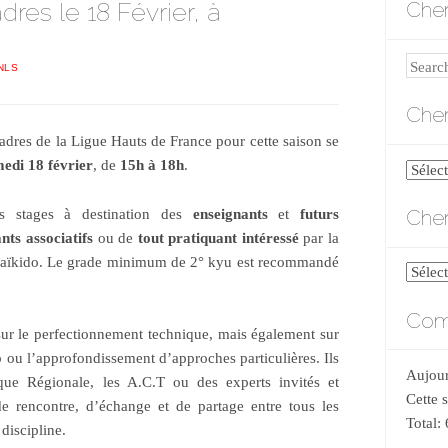
res le 18 Février, à
Cher
Search
NLS
Cher
adres de la Ligue Hauts de France pour cette saison se
edi 18 février
, de
15h à 18h
.
Cherch
par
Cher
s stages à destination des
enseignants
et
futurs
catégo
nts associatifs
ou de
tout pratiquant intéressé
par la
e l’aïkido. Le grade minimum de 2° kyu est recommandé
Cherch
par
Comp
date
sur le perfectionnement technique, mais également sur
 ou l’approfondissement d’approches particulières. Ils
Aujour
que Régionale, les A.C.T ou des experts invités et
Cette 
de rencontre, d’échange et de partage entre tous les
Total:
discipline.