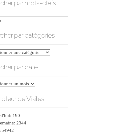
cher par mots-clefs
cher par catégories
er
cher par date
ries
er
teur de Visites
d'hui: 190
semaine: 2344
 654942