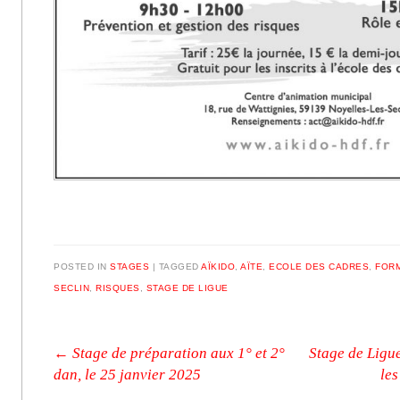
POSTED IN
STAGES
|
TAGGED
AÏKIDO
,
AÏTE
,
ECOLE DES CADRES
,
FOR
SECLIN
,
RISQUES
,
STAGE DE LIGUE
Post navigation
←
Stage de préparation aux 1° et 2°
Stage de Ligu
dan, le 25 janvier 2025
les