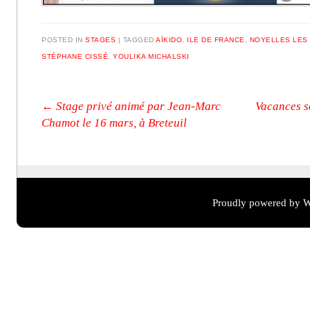
POSTED IN
STAGES
|
TAGGED
AÏKIDO
,
ILE DE FRANCE
,
NOYELLES LES 
STÉPHANE CISSÉ
,
YOULIKA MICHALSKI
Post navigation
←
Stage privé animé par Jean-Marc
Vacances s
Chamot le 16 mars, à Breteuil
Proudly powered by W