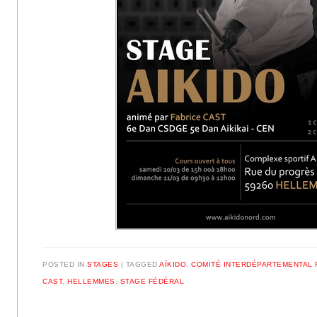
POSTED IN
STAGES
|
TAGGED
AÏKIDO
,
COMITÉ INTERDÉPARTEMENTAL 
CAST
,
HELLEMMES
,
STAGE FÉDÉRAL