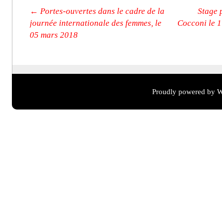
Post navigation
←
Portes-ouvertes dans le cadre de la
Stage 
journée internationale des femmes, le
Cocconi le 
05 mars 2018
Proudly powered by W