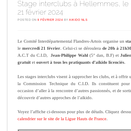
Stage interclubs à Hellemmes, le
21 février 2024
POSTED ON
9 FÉVRIER 2024
BY
AIKIDO NLS
Le Comité Interdépartemental Flandres-Artois organise un
st
le
mercredi 21 février
. Celui-ci se déroulera
de 20h à 21h3
A.C.T du C.I.D,
Jean-Philippe Wahl
(5° dan, B.F) et
Julie
gratuit
et
ouvert à tous les pratiquants d’aïkido licenciés
.
Les stages interclubs visent à rapprocher les clubs, et à offrir
la Commission Technique du C.I.D. Ils constituent pour 
occasion d’aller à la rencontre d’autres passionnés, et de sort
découvrir d’autres approches de l’aïkido.
Voyez l’affiche ci-dessous pour plus de détails. Cliquez dess
calendrier sur le site de la Ligue Hauts de France
.