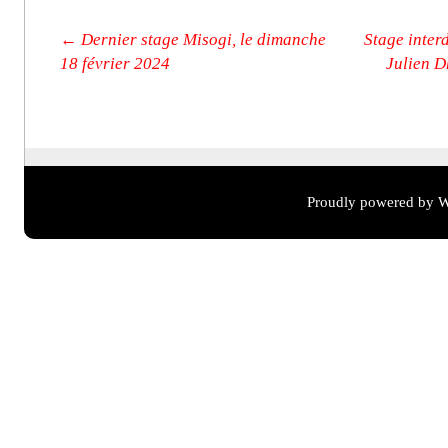
Post navigation
←
Dernier stage Misogi, le dimanche
Stage inter
18 février 2024
Julien D
Proudly powered by W