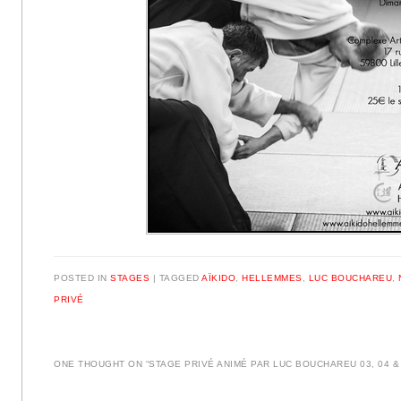
POSTED IN
STAGES
|
TAGGED
AÏKIDO
,
HELLEMMES
,
LUC BOUCHAREU
,
PRIVÉ
ONE THOUGHT ON “
STAGE PRIVÉ ANIMÉ PAR LUC BOUCHAREU 03, 04 &