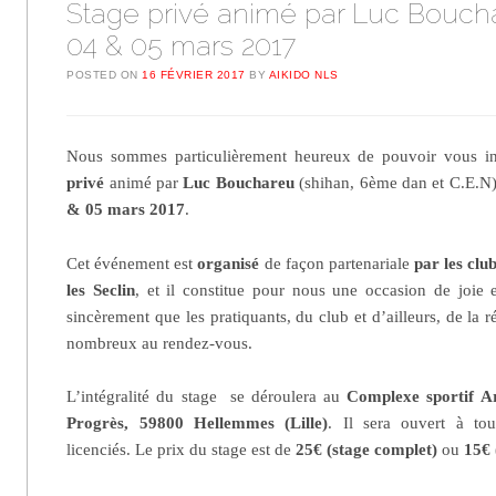
Stage privé animé par Luc Bouch
04 & 05 mars 2017
POSTED ON
16 FÉVRIER 2017
BY
AIKIDO NLS
Nous sommes particulièrement heureux de pouvoir vous inv
privé
animé par
Luc Bouchareu
(shihan, 6ème dan et C.E.N)
& 05 mars 2017
.
Cet événement est
organisé
de façon partenariale
par les clu
les Seclin
, et il constitue pour nous une occasion de joie 
sincèrement que les pratiquants, du club et d’ailleurs, de la r
nombreux au rendez-vous.
L’intégralité du stage se déroulera au
Complexe sportif A
Progrès, 59800 Hellemmes (Lille)
. Il sera ouvert à tou
licenciés. Le prix du stage est de
25€ (stage complet)
ou
15€ 