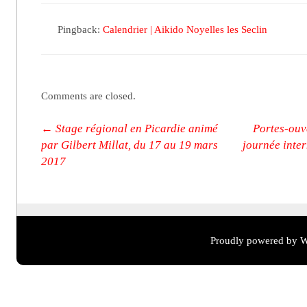
Pingback:
Calendrier | Aikido Noyelles les Seclin
Comments are closed.
Post navigation
←
Stage régional en Picardie animé
Portes-ouv
par Gilbert Millat, du 17 au 19 mars
journée inter
2017
Proudly powered by W