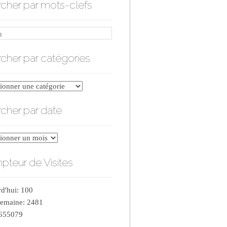
cher par mots-clefs
cher par catégories
er
cher par date
ries
er
teur de Visites
d'hui: 100
semaine: 2481
 655079