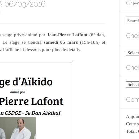
 & 06/03/2016
Cher
S
Search
Cher
n stage privé animé par
Jean-Pierre Laffont
(6° dan,
. Le stage se tiendra
samedi 05 mars
(15h-18h) et
 l’affiche ci-dessous pour plus de détails.
Cherch
par
Cher
catégo
Cherch
par
Comp
date
Aujour
Cette 
Total: