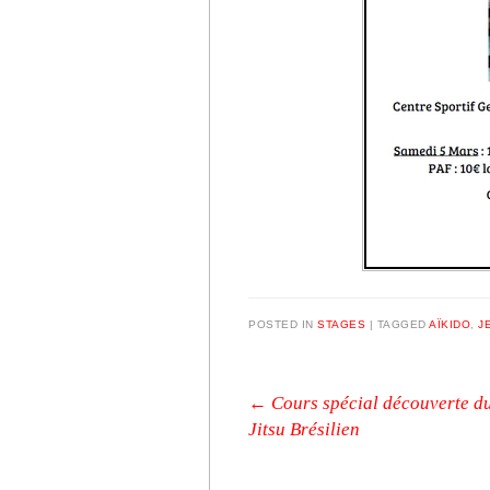
POSTED IN
STAGES
|
TAGGED
AÏKIDO
,
J
Post navigation
←
Cours spécial découverte du
Jitsu Brésilien