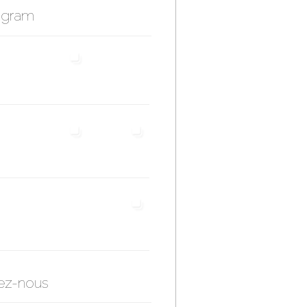
agram
ez-nous