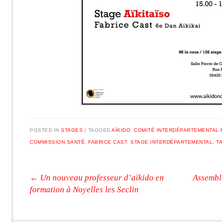
POSTED IN
STAGES
|
TAGGED
AÏKIDO
,
COMITÉ INTERDÉPARTEMENTAL 
COMMISSION SANTÉ
,
FABRICE CAST
,
STAGE INTERDÉPARTEMENTAL
,
T
Post navigation
←
Un nouveau professeur d’aïkido en
Assembl
formation à Noyelles les Seclin