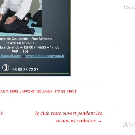
Inst
EAN-PIERRE LAFFONT
,
MOUVAUX
,
STAGE PRIVÉ
le
le club reste ouvert pendant les
vacances scolaires
→
Suiv