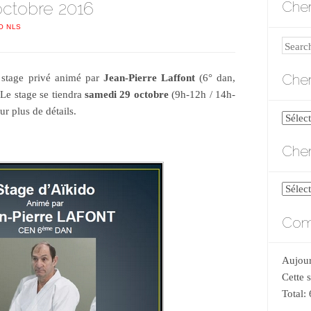
octobre 2016
Cher
O NLS
Search
Cher
stage privé animé par
Jean-Pierre Laffont
(6° dan,
Le stage se tiendra
samedi 29 octobre
(9h-12h / 14h-
r plus de détails.
Cherch
par
Cher
catégo
Cherch
par
Comp
date
Aujour
Cette 
Total: