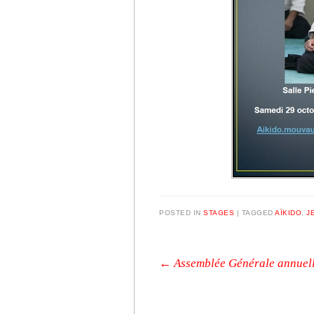
POSTED IN
STAGES
|
TAGGED
AÏKIDO
,
J
Post navigation
←
Assemblée Générale annuel