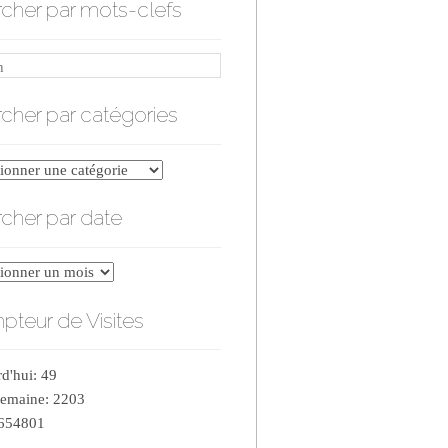
cher par mots-clefs
cher par catégories
er
cher par date
ries
er
teur de Visites
d'hui: 49
semaine: 2203
 654801