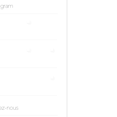
agram
ez-nous