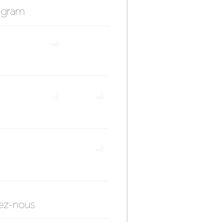
agram
ez-nous