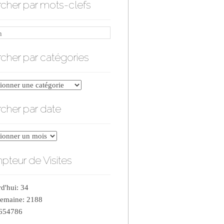
cher par mots-clefs
cher par catégories
er
cher par date
ries
er
teur de Visites
d'hui: 34
semaine: 2188
 654786