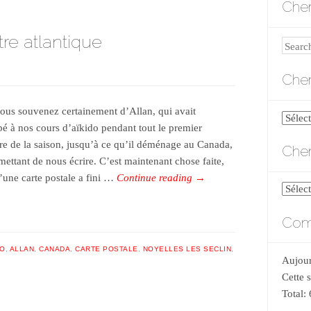
Cher
re atlantique
Search
Cher
ous souvenez certainement d’Allan, qui avait
Cherch
ipé à nos cours d’aïkido pendant tout le premier
par
tre de la saison, jusqu’à ce qu’il déménage au Canada,
Cher
catégo
mettant de nous écrire. C’est maintenant chose faite,
’une carte postale a fini …
Continue reading
→
Cherch
par
Comp
date
DO
,
ALLAN
,
CANADA
,
CARTE POSTALE
,
NOYELLES LES SECLIN
,
Aujour
Cette 
Total: