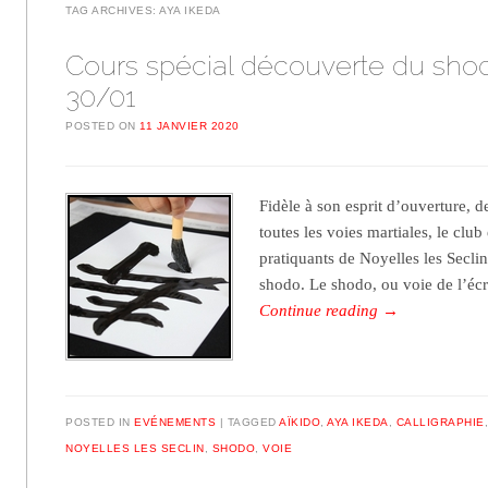
TAG ARCHIVES:
AYA IKEDA
Cours spécial découverte du sho
30/01
POSTED ON
11 JANVIER 2020
Fidèle à son esprit d’ouverture, de
toutes les voies martiales, le club
pratiquants de Noyelles les Secli
shodo. Le shodo, ou voie de l’écri
Continue reading
→
POSTED IN
EVÉNEMENTS
TAGGED
AÏKIDO
,
AYA IKEDA
,
CALLIGRAPHIE
NOYELLES LES SECLIN
,
SHODO
,
VOIE