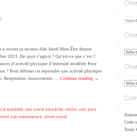
Cher
e
Search
Cher
b a ouvert sa section Aiki Santé Bien-Être depuis
Cherch
bre 2023. De quoi s’agit-il ? Qu’est-ce que c’est ?
par
ances d’activité physique d’intensité modérée Pour
Cher
catégo
aire ? Pour débuter ou reprendre une activité physique
e. Respiration, mouvements …
Continue reading
→
Cherch
par
Comp
date
VITÉ MODÉRÉE
,
AIKI SANTÉ BIEN-ÊTRE
,
AÏKIDO
,
ASB
,
BIEN-
Aujour
SPORT SUR ORDONNANCE
,
SPORT-SANTÉ
Cette 
Total: