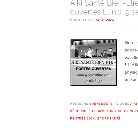
Aiki Santé Bien-Être
ouvertes Lundi 9 
POSTED ON
31 AOÛT 2024
Notre 
portes
excell
! L’Ai
physiq
une ac
POSTED IN
EVÉNEMENTS
TAGGED
AIKI
DÉCOUVRIR
,
ESSAYER
,
INITIATION
,
NOYE
RENTRÉE 2024
,
SPORT-SANTÉ