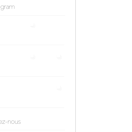
agram
ez-nous