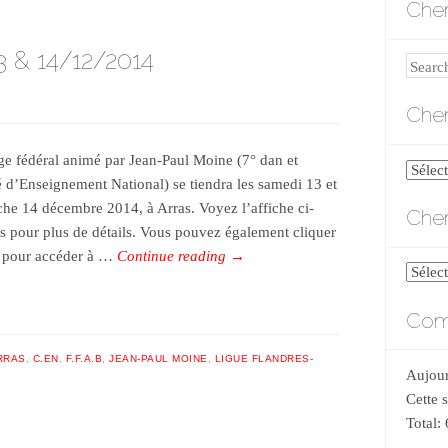
Cher
3 & 14/12/2014
Search
Cher
ge fédéral animé par Jean-Paul Moine (7° dan et
Cherch
 d’Enseignement National) se tiendra les samedi 13 et
par
he 14 décembre 2014, à Arras. Voyez l’affiche ci-
Cher
catégo
s pour plus de détails. Vous pouvez également cliquer
 pour accéder à …
Continue reading
→
Cherch
par
Comp
date
RRAS
,
C.EN
,
F.F.A.B
,
JEAN-PAUL MOINE
,
LIGUE FLANDRES-
Aujour
Cette 
Total: