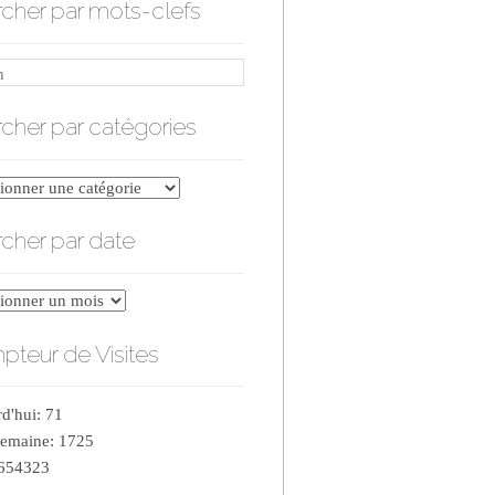
cher par mots-clefs
cher par catégories
er
cher par date
ries
er
teur de Visites
d'hui: 71
semaine: 1725
 654323