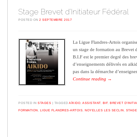
Stage Brevet d’Initiateur Fédéral
POSTED ON
2 SEPTEMBRE 2017
La Ligue Flandres-Artois organis
un stage de formation au Brevet d
B.I.F est le premier degré des br
d’enseignements délivrés en aïkid
pas dans la démarche d’enseign
Continue reading
→
POSTED IN
STAGES
TAGGED
AÏKIDO
,
ASSISTANT
,
BIF
,
BREVET D'INIT
FORMATION
,
LIGUE FLANDRES-ARTOIS
,
NOYELLES LES SECLIN
,
STAGE
Post navigation