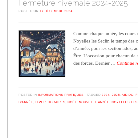
Fermeture hivernale 2024-2025
POSTED ON
17 DÉCEMBRE 2024
Comme chaque année, les cours d’
Noyelles les Seclin le temps des c
d’année, pour les section ados, ad
Être. L’occasion pour chacun de s
des forces. Dernier …
Continue 
POSTED IN
INFORMATIONS PRATIQUES
TAGGED
2024
,
2025
,
AÏKIDO
,
F
D'ANNÉE
,
HIVER
,
HORAIRES
,
NOËL
,
NOUVELLE ANNÉE
,
NOYELLES LES
Post navigation