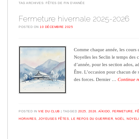
TAG ARCHIVES:
FÊTES DE FIN D’ANNÉE
Fermeture hivernale 2025-2026
POSTED ON
10 DÉCEMBRE 2025
Comme chaque année, les cours d’
Noyelles les Seclin le temps des c
d’année, pour les section ados, ad
Être. L’occasion pour chacun de s
des forces. Dernier …
Continue 
POSTED IN
VIE DU CLUB
TAGGED
2025
,
2026
,
AÏKIDO
,
FERMETURE
,
FÊ
HORAIRES
,
JOYEUSES FÊTES
,
LE REPOS DU GUERRIER
,
NOËL
,
NOYEL