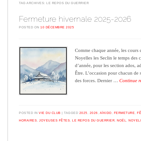
TAG ARCHIVES:
LE REPOS DU GUERRIER
Fermeture hivernale 2025-2026
POSTED ON
10 DÉCEMBRE 2025
Comme chaque année, les cours d’
Noyelles les Seclin le temps des c
d’année, pour les section ados, ad
Être. L’occasion pour chacun de s
des forces. Dernier …
Continue 
POSTED IN
VIE DU CLUB
TAGGED
2025
,
2026
,
AÏKIDO
,
FERMETURE
,
FÊ
HORAIRES
,
JOYEUSES FÊTES
,
LE REPOS DU GUERRIER
,
NOËL
,
NOYEL