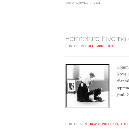
TAG ARCHIVES:
HIVER
Post navigation
Fermeture hivernal
POSTED ON
3 DÉCEMBRE 2018
Comme 
Noyell
d’anné
repren
jeudi 
POSTED IN
INFORMATIONS PRATIQUES