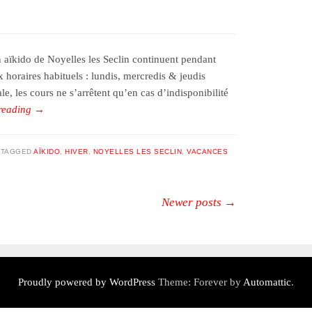
n aïkido de Noyelles les Seclin continuent pendant
x horaires habituels : lundis, mercredis & jeudis
, les cours ne s’arrêtent qu’en cas d’indisponibilité
reading
→
TAGGED
AÏKIDO
,
HIVER
,
NOYELLES LES SECLIN
,
VACANCES
Newer posts
→
Proudly powered by WordPress
Theme: Forever by
Automattic
.