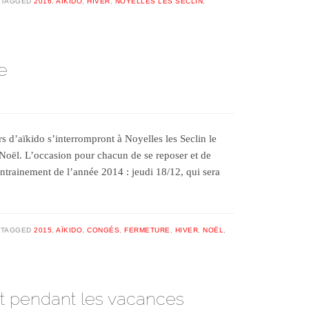
TAGGED
2016
,
AÏKIDO
,
HIVER
,
NOYELLES LES SECLIN
,
e
d’aïkido s’interrompront à Noyelles les Seclin le
Noël. L’occasion pour chacun de se reposer et de
entrainement de l’année 2014 : jeudi 18/12, qui sera
TAGGED
2015
,
AÏKIDO
,
CONGÉS
,
FERMETURE
,
HIVER
,
NOËL
,
rt pendant les vacances