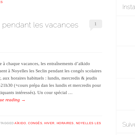
ES
Inst
rt pendant les vacances
1
à chaque vacances, les entraînements d’aïkido
uent à Noyelles les Seclin pendant les congés scolaires
, aux horaires habituels : lundis, mercredis & jeudis
21h30 (+cours prépa dan les lundis et mercredis pour
atiquants intéressés). Un cour spécial …
ue reading
→
Suiv
TAGGED
AÏKIDO
,
CONGÉS
,
HIVER
,
HORAIRES
,
NOYELLES LES