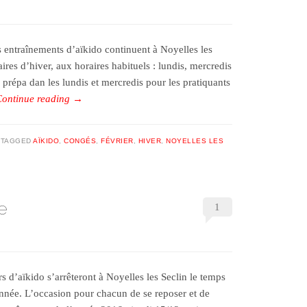
entraînements d’aïkido continuent à Noyelles les
ires d’hiver, aux horaires habituels : lundis, mercredis
répa dan les lundis et mercredis pour les pratiquants
Continue reading
→
TAGGED
AÏKIDO
,
CONGÉS
,
FÉVRIER
,
HIVER
,
NOYELLES LES
e
1
d’aïkido s’arrêteront à Noyelles les Seclin le temps
année. L’occasion pour chacun de se reposer et de