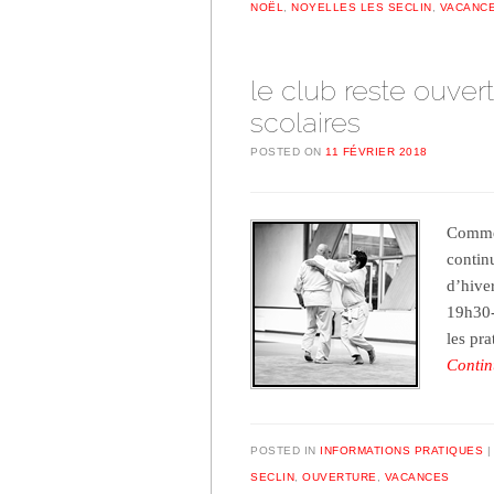
NOËL
,
NOYELLES LES SECLIN
,
VACANC
le club reste ouve
scolaires
POSTED ON
11 FÉVRIER 2018
Comme 
contin
d’hiver
19h30-
les pr
Contin
POSTED IN
INFORMATIONS PRATIQUES
SECLIN
,
OUVERTURE
,
VACANCES