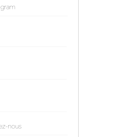
agram
ez-nous