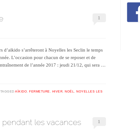
e
1
d’aïkido s’arrêteront à Noyelles les Seclin le temps
année. L’occasion pour chacun de se reposer et de
entraînement de l’année 2017 : jeudi 21/12, qui sera …
TAGGED
AÏKIDO
,
FERMETURE
,
HIVER
,
NOËL
,
NOYELLES LES
rt pendant les vacances
1