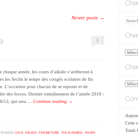
Cher
Newer posts
→
Search
Cher
e
1
Cherch
par
Cher
catégo
chaque année, les cours d’aïkido s’arrêteront à
es les Seclin le temps des congés scolaires de fin
Cherch
e. L’occasion pour chacun de se reposer et de
par
dre des forces. Dernier entraînement de l’année 2018 :
Comp
date
20/12, qui sera …
Continue reading
→
Aujour
Cette 
Total:
TAGGED
2019
,
AÏKIDO
,
FERMETURE
,
FIN D'ANNÉE
,
HIVER
,