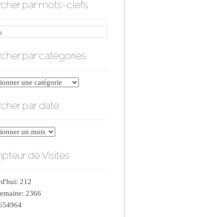
cher par mots-clefs
cher par catégories
er
cher par date
ries
er
teur de Visites
d'hui: 212
semaine: 2366
 654964