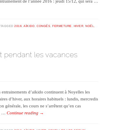
entraînement de l’année 2016 : jeudi 15/12, qui sera …
TAGGED
2016
,
AÏKIDO
,
CONGÉS
,
FERMETURE
,
HIVER
,
NOËL
,
rt pendant les vacances
entrainements d’aïkido continuent à Noyelles les
ires d’hiver, aux horaires habituels : lundis, mercredis
 générale, les cours ne s’arrêtent qu’en cas
és …
Continue reading
→