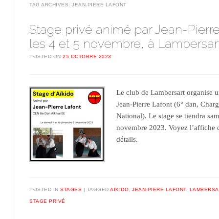
TAG ARCHIVES:
JEAN-PIERE LAFONT
Stage privé animé par Jean-Pierre
les 4 et 5 novembre, à Lambersar
POSTED ON
25 OCTOBRE 2023
Le club de Lambersart organise u
Jean-Pierre Lafont (6° dan, Cha
National). Le stage se tiendra sa
novembre 2023. Voyez l’affiche c
détails.
POSTED IN
STAGES
TAGGED
AÏKIDO
,
JEAN-PIERE LAFONT
,
LAMBERSA
STAGE PRIVÉ