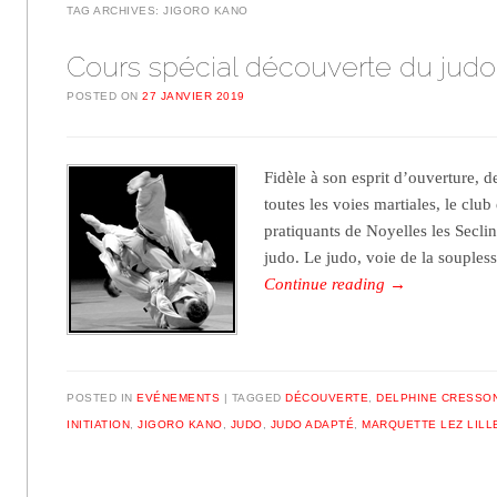
TAG ARCHIVES:
JIGORO KANO
Cours spécial découverte du judo
POSTED ON
27 JANVIER 2019
Fidèle à son esprit d’ouverture, de
toutes les voies martiales, le club
pratiquants de Noyelles les Secli
judo. Le judo, voie de la soupless
Continue reading
→
POSTED IN
EVÉNEMENTS
TAGGED
DÉCOUVERTE
,
DELPHINE CRESSO
INITIATION
,
JIGORO KANO
,
JUDO
,
JUDO ADAPTÉ
,
MARQUETTE LEZ LILL