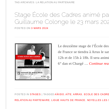
TAG ARCHIVES:
LA RELATION AU PARTENAIRE
Stage École des Cadres animé pa
Guillaume Colonge le 23 mars 20
POSTED ON
3 MARS 2024
Le deuxième stage de l’École des
de France se tiendra à Arras le s
12h et de 15h à 18h. Il sera ani
6° dan et Chargé …
Continue re
POSTED IN
STAGES
TAGGED
AÏKIDO
,
AÏTE
,
ARRAS
,
ECOLE DES CADR
RELATION AU PARTENAIRE
,
LIGUE HAUTS DE FRANCE
,
NOYELLES LES 