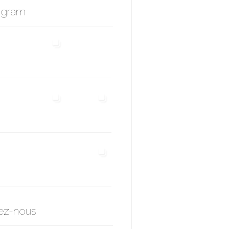
agram
ez-nous