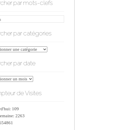
cher par mots-clefs
cher par catégories
er
cher par date
ries
er
teur de Visites
d'hui: 109
semaine: 2263
 654861