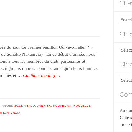
Cher
Search
Cher
ée du jour Ce premier papillon Où va-t-il aller ? »
Cherch
 de Sonoko Nakamura) En ce début d’année, nous
par
tons à tous les membres du club, partenaires et
Cher
catégo
rs, réguliers ou occasionnels, ainsi qu’à leurs familles,
proches et …
Continue reading
→
Cherch
par
Comp
date
TAGGED
2022
,
AÏKIDO
,
JANVIER
,
NOUVEL AN
,
NOUVELLE
Aujour
UTION
,
VŒUX
Cette 
Total: