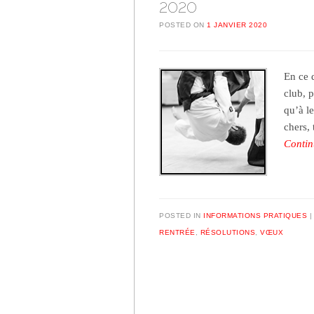
2020
POSTED ON
1 JANVIER 2020
En ce 
club, p
qu’à le
chers,
Contin
POSTED IN
INFORMATIONS PRATIQUES
RENTRÉE
,
RÉSOLUTIONS
,
VŒUX
Post navigation