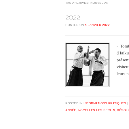
TAG ARCHIVES:
NOUVEL AN
2022
POSTED ON
5 JANVIER 2022
« Tomb
(Haïku
présen
visiteu
leurs 
POSTED IN
INFORMATIONS PRATIQUES
ANNÉE
,
NOYELLES LES SECLIN
,
RÉSOL