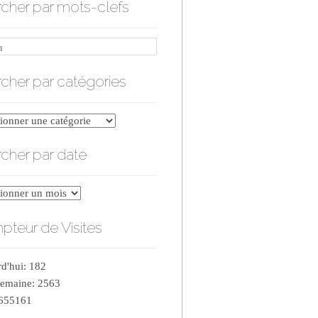
cher par mots-clefs
cher par catégories
er
cher par date
ries
er
teur de Visites
d'hui: 182
semaine: 2563
 655161