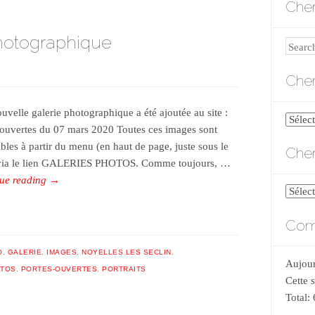
Cher
hotographique
Search
Cher
uvelle galerie photographique a été ajoutée au site :
Cherch
 ouvertes du 07 mars 2020 Toutes ces images sont
par
ibles à partir du menu (en haut de page, juste sous le
Cher
catégo
, via le lien GALERIES PHOTOS. Comme toujours, …
ue reading
→
Cherch
par
Comp
date
O
,
GALERIE
,
IMAGES
,
NOYELLES LES SECLIN
,
Aujour
TOS
,
PORTES-OUVERTES
,
PORTRAITS
Cette 
Total: