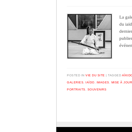
La gal
du iaï
dernie
publie
événem
POSTED IN
VIE DU SITE
TAGGED
AÏKID
GALERIES
,
IAÏDO
,
IMAGES
,
MISE À JOUR
PORTRAITS
,
SOUVENIRS
Post navigation