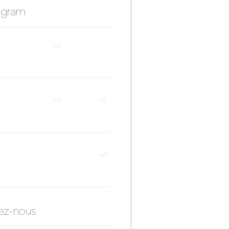
agram
ez-nous