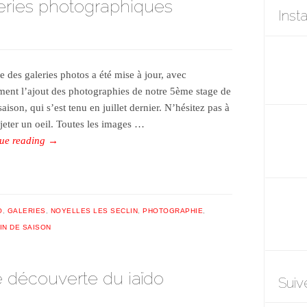
leries photographiques
Inst
e des galeries photos a été mise à jour, avec
ent l’ajout des photographies de notre 5ème stage de
saison, qui s’est tenu en juillet dernier. N’hésitez pas à
 jeter un oeil. Toutes les images …
ue reading
→
O
,
GALERIES
,
NOYELLES LES SECLIN
,
PHOTOGRAPHIE
,
IN DE SAISON
 découverte du iaïdo
Suiv