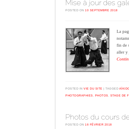
Mise à jour des ga
POSTED ON
10 SEPTEMBRE 2018
La pag
notamm
fin de 
aller y
Contin
POSTED IN
VIE DU SITE
TAGGED
AÏKID
PHOTOGRAPHIES
,
PHOTOS
,
STAGE DE F
Photos du cours de
POSTED ON
16 FÉVRIER 2018