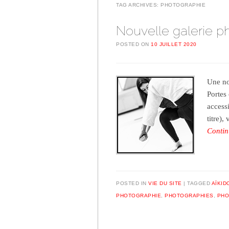
TAG ARCHIVES:
PHOTOGRAPHIE
Nouvelle galerie p
POSTED ON
10 JUILLET 2020
Une no
Portes
access
titre)
Contin
POSTED IN
VIE DU SITE
TAGGED
AÏKID
PHOTOGRAPHIE
,
PHOTOGRAPHIES
,
PHO