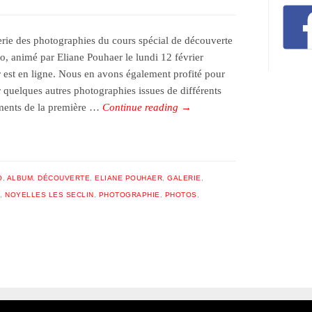
erie des photographies du cours spécial de découverte
do, animé par Eliane Pouhaer le lundi 12 février
r est en ligne. Nous en avons également profité pour
r quelques autres photographies issues de différents
ents de la première …
Continue reading
→
O
,
ALBUM
,
DÉCOUVERTE
,
ELIANE POUHAER
,
GALERIE
,
,
NOYELLES LES SECLIN
,
PHOTOGRAPHIE
,
PHOTOS
,