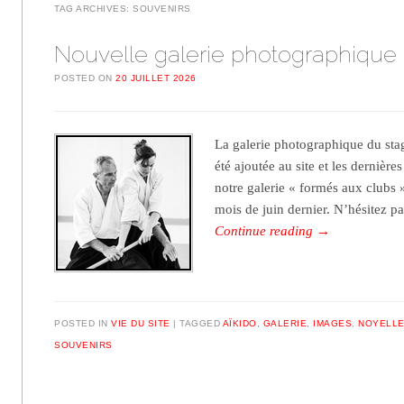
TAG ARCHIVES:
SOUVENIRS
Nouvelle galerie photographique
POSTED ON
20 JUILLET 2026
La galerie photographique du sta
été ajoutée au site et les dernière
notre galerie « formés aux clubs »
mois de juin dernier. N’hésitez pa
Continue reading
→
POSTED IN
VIE DU SITE
TAGGED
AÏKIDO
,
GALERIE
,
IMAGES
,
NOYELLE
SOUVENIRS