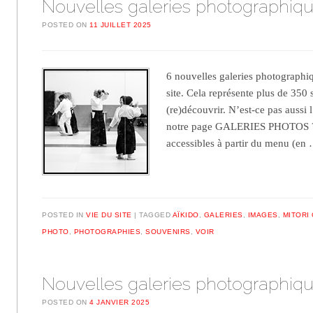
Nouvelles galeries photographiq
POSTED ON
11 JUILLET 2025
6 nouvelles galeries photographiq
site. Cela représente plus de 350
(re)découvrir. N’est-ce pas aussi l
notre page GALERIES PHOTOS ? 
accessibles à partir du menu (e
POSTED IN
VIE DU SITE
TAGGED
AÏKIDO
,
GALERIES
,
IMAGES
,
MITORI
PHOTO
,
PHOTOGRAPHIES
,
SOUVENIRS
,
VOIR
Nouvelles galeries photographiq
POSTED ON
4 JANVIER 2025