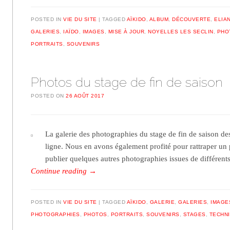
POSTED IN
VIE DU SITE
TAGGED
AÏKIDO
,
ALBUM
,
DÉCOUVERTE
,
ELIA
GALERIES
,
IAÏDO
,
IMAGES
,
MISE À JOUR
,
NOYELLES LES SECLIN
,
PHO
PORTRAITS
,
SOUVENIRS
Photos du stage de fin de saison
POSTED ON
26 AOÛT 2017
La galerie des photographies du stage de fin de saison des 
ligne. Nous en avons également profité pour rattraper un p
publier quelques autres photographies issues de différe
Continue reading
→
POSTED IN
VIE DU SITE
TAGGED
AÏKIDO
,
GALERIE
,
GALERIES
,
IMAGE
PHOTOGRAPHIES
,
PHOTOS
,
PORTRAITS
,
SOUVENIRS
,
STAGES
,
TECHN