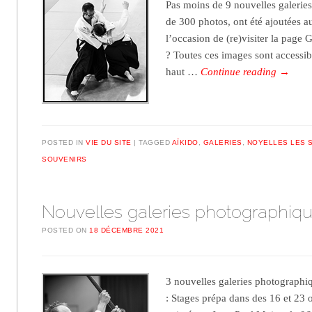
Pas moins de 9 nouvelles galeries
de 300 photos, ont été ajoutées au
l’occasion de (re)visiter la pa
? Toutes ces images sont accessib
haut …
Continue reading
→
POSTED IN
VIE DU SITE
TAGGED
AÏKIDO
,
GALERIES
,
NOYELLES LES 
SOUVENIRS
Nouvelles galeries photographiq
POSTED ON
18 DÉCEMBRE 2021
3 nouvelles galeries photographiq
: Stages prépa dans des 16 et 23 