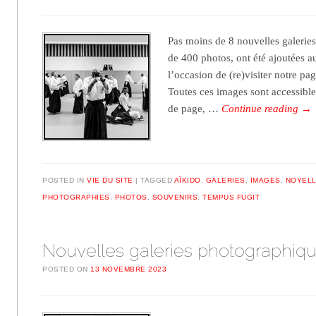
Pas moins de 8 nouvelles galeries
de 400 photos, ont été ajoutées au
l’occasion de (re)visiter notr
Toutes ces images sont accessible
de page, …
Continue reading
→
POSTED IN
VIE DU SITE
TAGGED
AÏKIDO
,
GALERIES
,
IMAGES
,
NOYELL
PHOTOGRAPHIES
,
PHOTOS
,
SOUVENIRS
,
TEMPUS FUGIT
Nouvelles galeries photographiq
POSTED ON
13 NOVEMBRE 2023