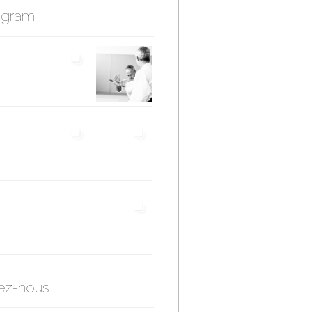
agram
ez-nous