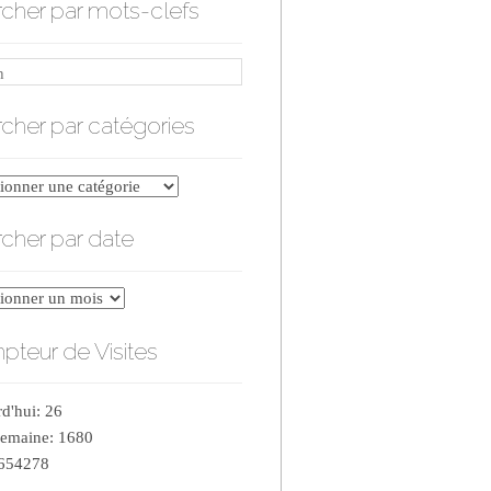
cher par mots-clefs
cher par catégories
er
cher par date
ries
er
teur de Visites
d'hui: 26
semaine: 1680
 654278