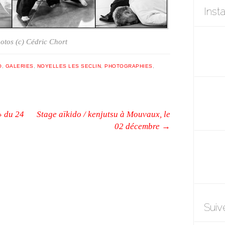
Inst
otos (c) Cédric Chort
O
,
GALERIES
,
NOYELLES LES SECLIN
,
PHOTOGRAPHIES
,
» du 24
Stage aïkido / kenjutsu à Mouvaux, le
02 décembre
→
Suiv