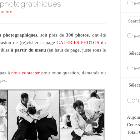
 photographiques
Cher
IDO NLS
Search
Cher
es photographiques,
soit près de
300 photos
, ont été
casion de (re)visiter la page
GALERIES PHOTOS
du
sibles
à partir du menu
(en haut de page, juste sous le
Cherch
par
Cher
catégo
 pas à
nous contacter
pour toute question, demande ou
ges.
Cherch
par
Comp
date
Aujour
Cette 
Total: