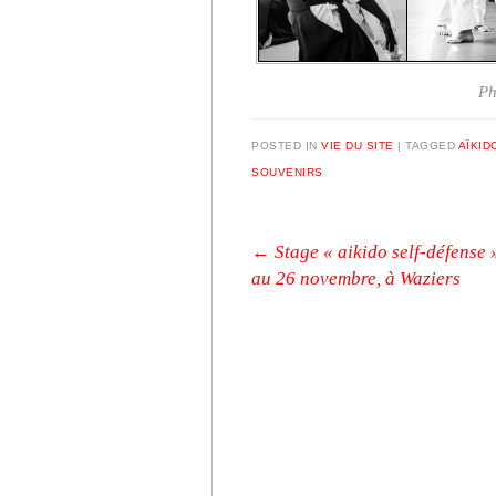
Ph
POSTED IN
VIE DU SITE
|
TAGGED
AÏKID
SOUVENIRS
Post navigation
←
Stage « aikido self-défense 
au 26 novembre, à Waziers