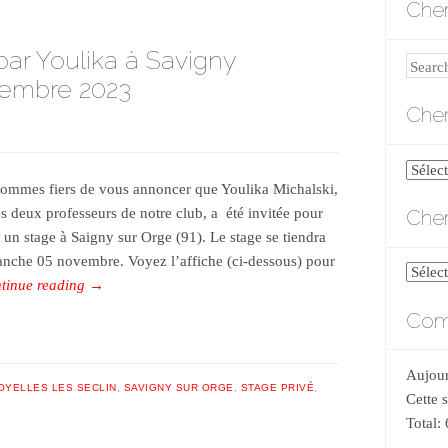
Cher
par Youlika à Savigny
Search
vembre 2023
Cher
Cherch
ommes fiers de vous annoncer que Youlika Michalski,
par
Cher
es deux professeurs de notre club, a été invitée pour
catégo
 un stage à Saigny sur Orge (91). Le stage se tiendra
anche 05 novembre. Voyez l’affiche (ci-dessous) pour
Cherch
tinue reading
→
par
Comp
date
Aujour
OYELLES LES SECLIN
,
SAVIGNY SUR ORGE
,
STAGE PRIVÉ
,
Cette 
Total: