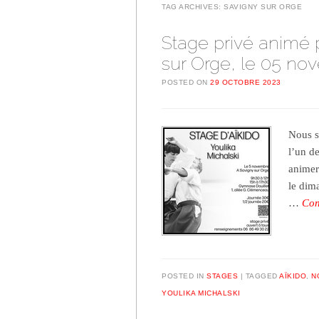
TAG ARCHIVES:
SAVIGNY SUR ORGE
Stage privé animé 
sur Orge, le 05 no
POSTED ON
29 OCTOBRE 2023
Nous s
l’un d
animer
le dim
…
Con
POSTED IN
STAGES
TAGGED
AÏKIDO
,
N
YOULIKA MICHALSKI