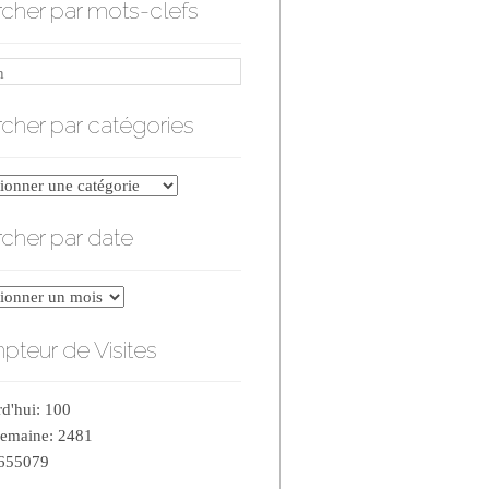
cher par mots-clefs
cher par catégories
er
cher par date
ries
er
teur de Visites
d'hui: 100
semaine: 2481
 655079