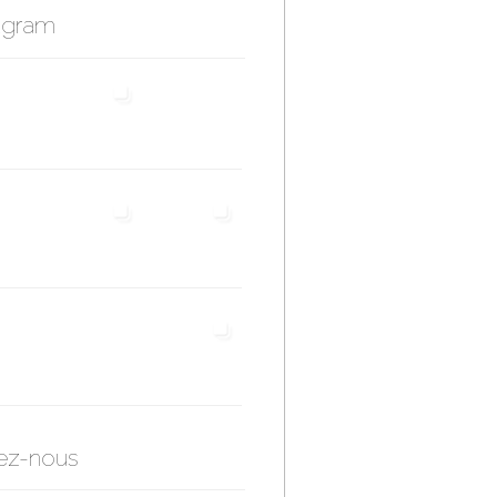
agram
ez-nous