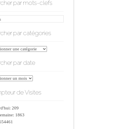
cher par mots-clefs
cher par catégories
er
cher par date
ries
er
teur de Visites
d'hui: 209
semaine: 1863
 654461