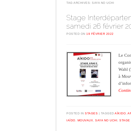
TAG ARCHIVES:
SAYA NO UCHI
Stage Interdéparte
samedi 26 février 2
POSTED ON
19 FÉVRIER 2022
Le Com
organi
Wahl (
à Mouv
d’info
Contin
POSTED IN
STAGES
TAGGED
AÏKIDO
,
A
IAÏDO
,
MOUVAUX
,
SAYA NO UCHI
,
STAGE