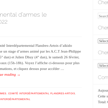
Cher
mental d’armes le
Search
022
Cher
Cherch
ité Interdépartemental Flandres-Artois d’aïkido
par
Cher
se un stage d’armes animé par les A.C.T Jean-Philippe
catégo
5° dan) et Julien Dhuy (4° dan), le samedi 26 février,
aux (15h-18h). Voyez l’affiche ci-dessous pour plus
Cherch
rmations, et cliquez dessus pour accéder …
par
ue reading
→
Comp
date
Aujour
RMES
,
COMITÉ INTERDÉPARTEMENTAL FLANDRES-ARTOIS
,
Cette 
 INTERDÉPARTEMENTAL
Total: