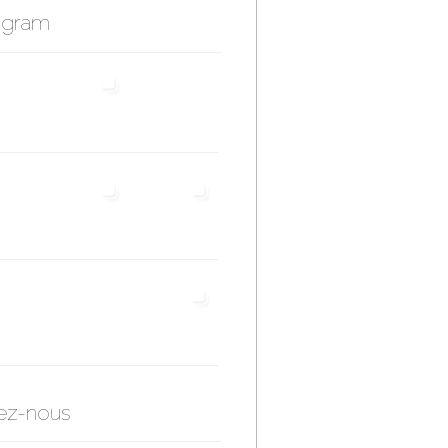
agram
ez-nous