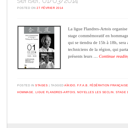
sensei, 01/03/2014
POSTED ON
27 FÉVRIER 2014
La ligue Flandres-Artois organise
stage commémoratif en hommage 
qui se tiendra de 15h à 18h, sera
techniciens de la région, qui part
présents leurs …
Continue readi
POSTED IN
STAGES
TAGGED
AÏKIDO
,
F.F.A.B
,
FÉDÉRATION FRANÇAISE
HOMMAGE
,
LIGUE FLANDRES-ARTOIS
,
NOYELLES LES SECLIN
,
STAGE 
Post navigation