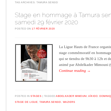
TAG ARCHIVES:
TAMURA SENSEI
Stage en hommage à Tamura sens
samedi 29 février 2020
POSTED ON
17 FÉVRIER 2020
La Ligue Hauts de France organis
stage commémoratif en hommage 
qui se tiendra de 9h30 à 12h et d
animé par Abdelkader Mimouni
Continue reading
→
POSTED IN
STAGES
TAGGED
ABDELKADER MIMOUNI
,
AÏKIDO
,
DOMINI
STAGE DE LIGUE
,
TAMURA SENSEI
,
WAZIERS