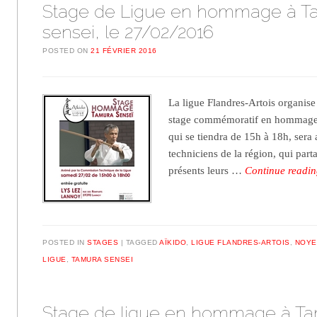
Stage de Ligue en hommage à T
sensei, le 27/02/2016
POSTED ON
21 FÉVRIER 2016
La ligue Flandres-Artois organise
stage commémoratif en hommage 
qui se tiendra de 15h à 18h, sera
techniciens de la région, qui part
présents leurs …
Continue readi
POSTED IN
STAGES
TAGGED
AÏKIDO
,
LIGUE FLANDRES-ARTOIS
,
NOYE
LIGUE
,
TAMURA SENSEI
Stage de ligue en hommage à T