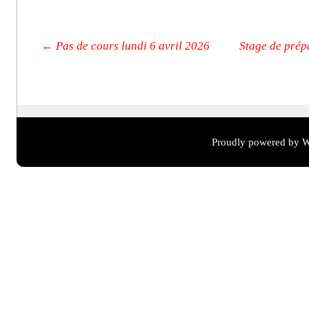
Post navigation
←
Pas de cours lundi 6 avril 2026
Stage de prépa
Proudly powered by W