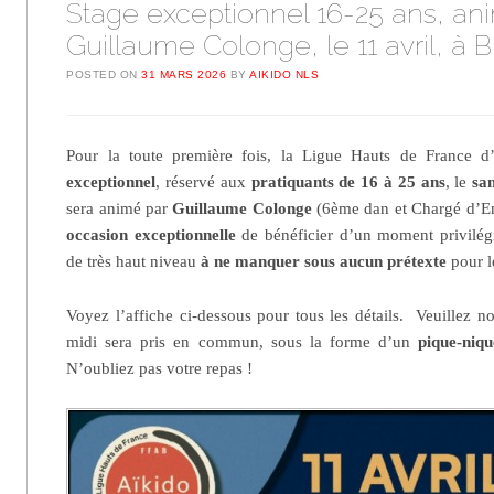
Stage exceptionnel 16-25 ans, an
Guillaume Colonge, le 11 avril, à B
POSTED ON
31 MARS 2026
BY
AIKIDO NLS
Pour la toute première fois, la Ligue Hauts de France 
exceptionnel
, réservé aux
pratiquants de 16 à 25 ans
, le
sa
sera animé par
Guillaume Colonge
(6ème dan et Chargé d’E
occasion exceptionnelle
de bénéficier d’un moment privilégi
de très haut niveau
à ne manquer sous aucun prétexte
pour l
Voyez l’affiche ci-dessous pour tous les détails. Veuillez n
midi sera pris en commun, sous la forme d’un
pique-niq
N’oubliez pas votre repas !