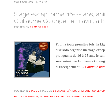
TAG ARCHIVES:
16-25 ANS
Stage exceptionnel 16-25 ans, an
Guillaume Colonge, le 11 avril, à B
POSTED ON
31 MARS 2026
Pour la toute première fois, la L
d’Aïkido organise un stage excep
pratiquants de 16 à 25 ans, le same
sera animé par Guillaume Colong
d’Enseignement …
Continue rea
POSTED IN
STAGES
TAGGED
16-25 ANS
,
AÏKIDO
,
BRETEUIL
,
GUILLAU
HAUTS DE FRANCE
,
NOYELLES LES SECLIN
,
STAGE DE LIGUE