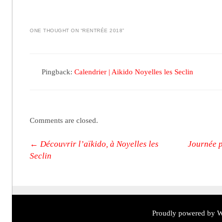
ONE THOUGHT ON “
RENTRÉE 2018
”
Pingback:
Calendrier | Aikido Noyelles les Seclin
Comments are closed.
Post navigation
←
Découvrir l’aïkido, à Noyelles les
Journée p
Seclin
Proudly powered by W