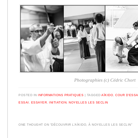
Photographies (c) Cédric Chort
POSTED IN
INFORMATIONS PRATIQUES
|
TAGGED
AÏKIDO
,
COUR D'ESSA
ESSAI
,
ESSAYER
,
INITIATION
,
NOYELLES LES SECLIN
ONE THOUGHT ON “
DÉCOUVRIR L’AÏKIDO, À NOYELLES LES SECLIN
”