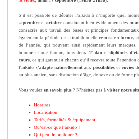
ouvertes
,
lundi 17 septembre (19h30-21h30).
S’il est possible de débuter l’aïkido à n’importe quel mom
septembre
et
octobre
constituent bien évidemment des
mome
consacrés aux travail des bases et principes fondamentaux 
également la période de la traditionnelle
remise en forme
, e
de l’année, qui trouvent ainsi rapidement leurs marques
homme et une femme, tous deux
4° dan
et
diplômés d’ét
cours
, ce qui garantit à chacun qu’il recevra toute l’attention d
l’aïkido s’adapte naturellement
aux
possibilités
et
envies
de
au plus ancien, sans distinction d’âge, de sexe ou de forme p
Vous voulez
en savoir plus
? N’hésitez pas à
visiter notre sit
Horaires
Localisation
Tarifs, formalités & équipement
Qu’est-ce que l’aïkido ?
Qui peut le pratiquer ?