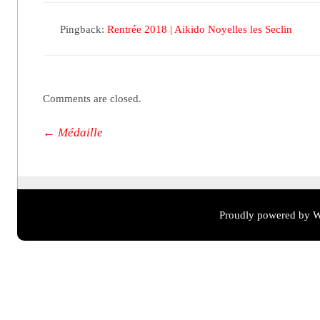
Pingback:
Rentrée 2018 | Aikido Noyelles les Seclin
Comments are closed.
Post navigation
←
Médaille
Proudly powered by W