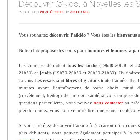
Découvrir l’aïkido, à Noyelles les 
POSTED ON
20 AOÛT 2018
BY
AIKIDO NLS
Vous souhaitez
découvrir l’aïkido
? Vous êtes les
bienvenus
à
Notre club propose des cours pour
hommes
et
femmes
,
à par
Les cours se déroulent
tous les lundis
(19h30-20h30 et 20
21h30) et
jeudis
(19h30-20h30 et 20h30-21h30). Ils s’adre
15 ans
. Les
essais
sont
libres et gratuits
toute l’année. Il suf
minutes avant l’entraînement de votre choix, muni d
(survêtement, keikogi de judo ou karaté si vous en possé
questions particulières, vous pouvez
nous contacter
au préal
prendre rendez-vous pour venir réaliser une séance de découv
Si vous préférez découvrir l’aïkido à l’occasion d’un cours 
plus débutants, vous pouvez également participer à la n