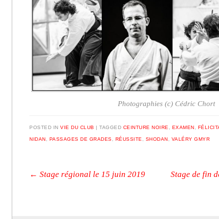
Photographies (c) Cédric Chort
POSTED IN
VIE DU CLUB
|
TAGGED
CEINTURE NOIRE
,
EXAMEN
,
FÉLICI
NIDAN
,
PASSAGES DE GRADES
,
RÉUSSITE
,
SHODAN
,
VALÉRY GMYR
Post navigation
←
Stage régional le 15 juin 2019
Stage de fin d