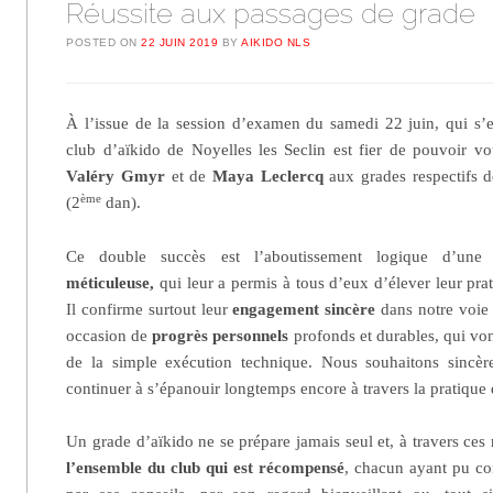
Réussite aux passages de grade
POSTED ON
22 JUIN 2019
BY
AIKIDO NLS
À l’issue de la session d’examen du samedi 22 juin, qui s’
club d’aïkido de Noyelles les Seclin est fier de pouvoir 
Valéry Gmyr
et de
Maya Leclercq
aux grades respectifs 
ème
(2
dan).
Ce double succès est l’aboutissement logique d’un
méticuleuse,
qui leur a permis à tous d’eux d’élever leur pra
Il confirme surtout leur
engagement sincère
dans notre voie 
occasion de
progrès personnels
profonds et durables, qui von
de la simple exécution technique. Nous souhaitons sincère
continuer à s’épanouir longtemps encore à travers la pratique 
Un grade d’aïkido ne se prépare jamais seul et, à travers ces 
l’ensemble du club qui est récompensé
, chacun ayant pu co