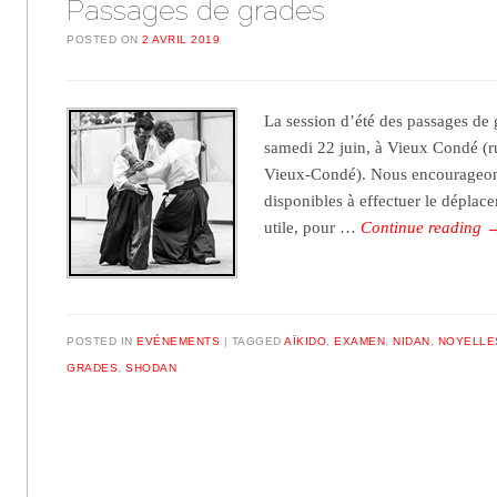
Passages de grades
POSTED ON
2 AVRIL 2019
La session d’été des passages de 
samedi 22 juin, à Vieux Condé (
Vieux-Condé). Nous encourageons
disponibles à effectuer le déplacem
utile, pour …
Continue reading
POSTED IN
EVÉNEMENTS
TAGGED
AÏKIDO
,
EXAMEN
,
NIDAN
,
NOYELLE
GRADES
,
SHODAN
Post navigation