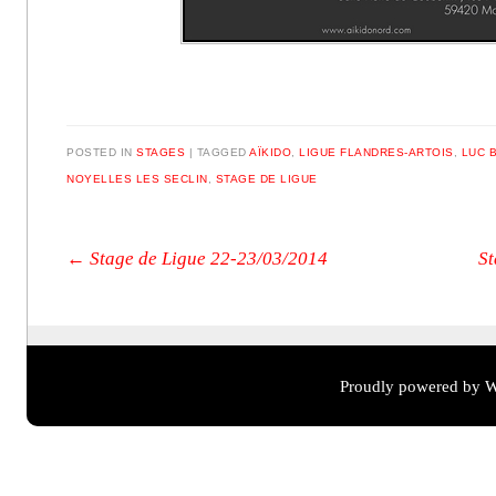
POSTED IN
STAGES
|
TAGGED
AÏKIDO
,
LIGUE FLANDRES-ARTOIS
,
LUC 
NOYELLES LES SECLIN
,
STAGE DE LIGUE
Post navigation
←
Stage de Ligue 22-23/03/2014
St
Proudly powered by W