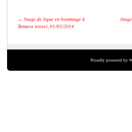
Post navigation
←
Stage de ligue en hommage à
Stage
Tamura sensei, 01/03/2014
Proudly powered by W