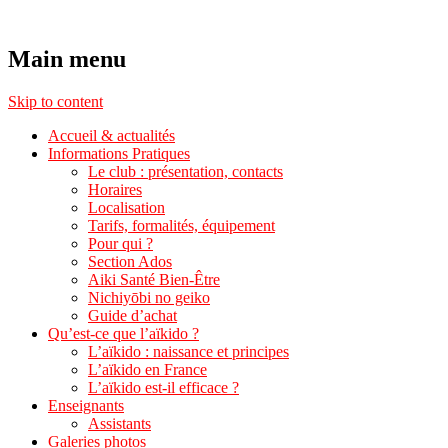
Aikido Noyelles les Seclin
Main menu
Skip to content
Accueil & actualités
Informations Pratiques
Le club : présentation, contacts
Horaires
Localisation
Tarifs, formalités, équipement
Pour qui ?
Section Ados
Aiki Santé Bien-Être
Nichiyōbi no geiko
Guide d’achat
Qu’est-ce que l’aïkido ?
L’aïkido : naissance et principes
L’aïkido en France
L’aïkido est-il efficace ?
Enseignants
Assistants
Galeries photos