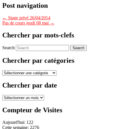
Post navigation
←
Stage privé 26/04/2014
Pas de cours jeudi 08 mai
→
Chercher par mots-clefs
Search
Chercher par catégories
Chercher
par
catégories
Chercher par date
Chercher
par
date
Compteur de Visites
Aujourd'hui: 122
Cette semaine: 2276