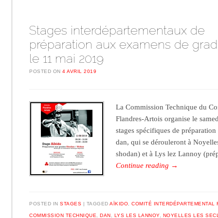
Stages interdépartementaux de
préparation aux examens de gra
le 11 mai 2019
POSTED ON
4 AVRIL 2019
La Commission Technique du Com
Flandres-Artois organise le same
stages spécifiques de préparatio
dan, qui se dérouleront à Noyelles
shodan) et à Lys lez Lannoy (pré
Continue reading
→
POSTED IN
STAGES
TAGGED
AÏKIDO
,
COMITÉ INTERDÉPARTEMENTAL 
COMMISSION TECHNIQUE
,
DAN
,
LYS LES LANNOY
,
NOYELLES LES SEC