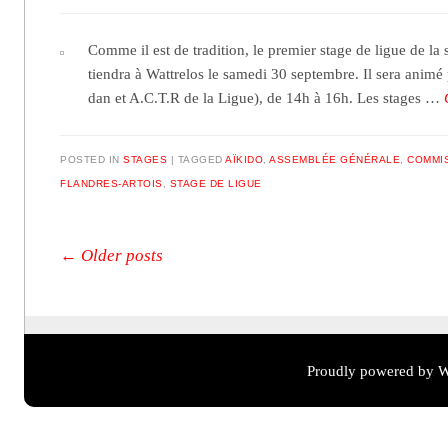
Comme il est de tradition, le premier stage de ligue de l
tiendra à Wattrelos le samedi 30 septembre. Il sera animé
dan et A.C.T.R de la Ligue), de 14h à 16h. Les stages …
POSTED IN
STAGES
TAGGED
AÏKIDO
,
ASSEMBLÉE GÉNÉRALE
,
COMMI
FLANDRES-ARTOIS
,
STAGE DE LIGUE
Post navigation
←
Older posts
Proudly powered by W