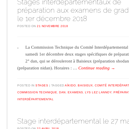
Stages interdépartementaux de
préparation aux examens de gra
le 1er décembre 2018
POSTED ON
21 NOVEMBRE 2018
La Commission Technique du Comité Interdépartemental F
samedi 1er décembre deux stages spécifiques de préparat
2° dan, qui se dérouleront à Baisieux (préparation shodan
(préparation nidan). Horaires : …
Continue reading
→
POSTED IN
STAGES
TAGGED
AÏKIDO
,
BAISIEUX
,
COMITÉ INTERDÉPAR
COMMISSION TECHNIQUE
,
DAN
,
EXAMENS
,
LYS LEZ LANNOY
,
PRÉPARA
INTERDÉPARTEMENTAL
Stage interdépartemental le 27 ma
POSTED ON
22 AVRIL 2018