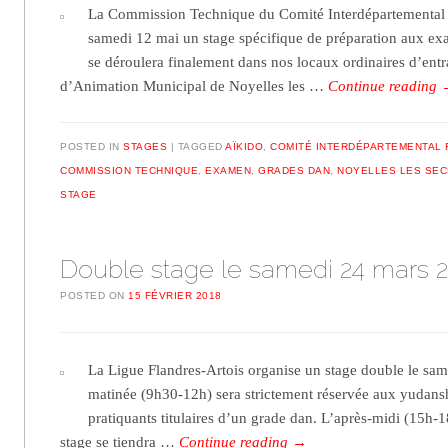
La Commission Technique du Comité Interdépartemental F
samedi 12 mai un stage spécifique de préparation aux exa
se déroulera finalement dans nos locaux ordinaires d’ent
d’Animation Municipal de Noyelles les …
Continue reading
POSTED IN
STAGES
TAGGED
AÏKIDO
,
COMITÉ INTERDÉPARTEMENTAL 
COMMISSION TECHNIQUE
,
EXAMEN
,
GRADES DAN
,
NOYELLES LES SEC
STAGE
Double stage le samedi 24 mars 
POSTED ON
15 FÉVRIER 2018
La Ligue Flandres-Artois organise un stage double le sa
matinée (9h30-12h) sera strictement réservée aux yudansh
pratiquants titulaires d’un grade dan. L’après-midi (15h-1
stage se tiendra …
Continue reading
→