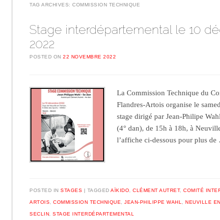
TAG ARCHIVES:
COMMISSION TECHNIQUE
Stage interdépartemental le 10 
2022
POSTED ON
22 NOVEMBRE 2022
La Commission Technique du Com
Flandres-Artois organise le sam
stage dirigé par Jean-Philipe Wah
(4° dan), de 15h à 18h, à Neuvill
l’affiche ci-dessous pour plus d
POSTED IN
STAGES
TAGGED
AÏKIDO
,
CLÉMENT AUTRET
,
COMITÉ INTE
ARTOIS
,
COMMISSION TECHNIQUE
,
JEAN-PHILIPPE WAHL
,
NEUVILLE E
SECLIN
,
STAGE INTERDÉPARTEMENTAL