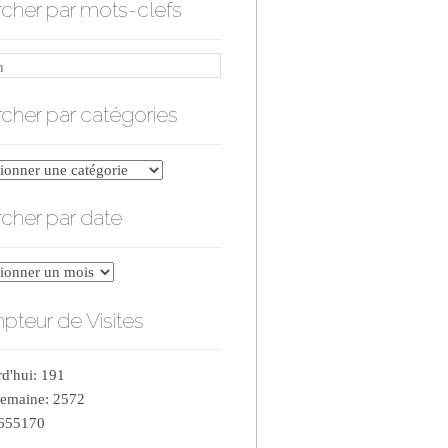
cher par mots-clefs
cher par catégories
er
cher par date
ries
er
teur de Visites
d'hui: 191
semaine: 2572
 655170