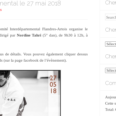
mental le 27 mai 2018
Cher
LS
Search
Cher
té Interdépartemental Flandres-Artois organise le
dirigé par
Nordine Tahri
(5° dan), de 9h30 à 12h, à
Cherch
par
lus de détails. Vous pouvez également cliquer dessus
Cher
catégo
ls (sur la page facebook de l’évènement).
Cherch
par
Comp
date
Aujour
Cette 
Total: