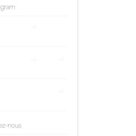
agram
ez-nous