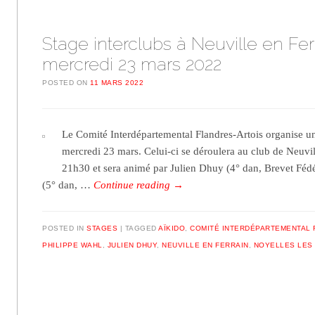
Stage interclubs à Neuville en Ferr
mercredi 23 mars 2022
POSTED ON
11 MARS 2022
Le Comité Interdépartemental Flandres-Artois organise un 
mercredi 23 mars. Celui-ci se déroulera au club de Neuvil
21h30 et sera animé par Julien Dhuy (4° dan, Brevet Fédé
(5° dan, …
Continue reading
→
POSTED IN
STAGES
TAGGED
AÏKIDO
,
COMITÉ INTERDÉPARTEMENTAL 
PHILIPPE WAHL
,
JULIEN DHUY
,
NEUVILLE EN FERRAIN
,
NOYELLES LES 
Post navigation