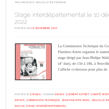
TAG ARCHIVES:
NEUVILLE EN FERRAIN
Stage interdépartemental le 10 
2022
POSTED ON
22 NOVEMBRE 2022
La Commission Technique du Com
Flandres-Artois organise le sam
stage dirigé par Jean-Philipe Wah
(4° dan), de 15h à 18h, à Neuvill
l’affiche ci-dessous pour plus d
POSTED IN
STAGES
TAGGED
AÏKIDO
,
CLÉMENT AUTRET
,
COMITÉ INTE
ARTOIS
,
COMMISSION TECHNIQUE
,
JEAN-PHILIPPE WAHL
,
NEUVILLE E
SECLIN
,
STAGE INTERDÉPARTEMENTAL