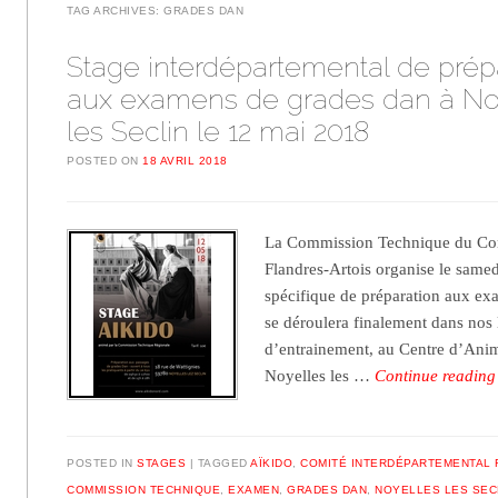
TAG ARCHIVES:
GRADES DAN
Stage interdépartemental de prép
aux examens de grades dan à No
les Seclin le 12 mai 2018
POSTED ON
18 AVRIL 2018
La Commission Technique du Com
Flandres-Artois organise le same
spécifique de préparation aux ex
se déroulera finalement dans nos 
d’entrainement, au Centre d’Ani
Noyelles les …
Continue readin
POSTED IN
STAGES
TAGGED
AÏKIDO
,
COMITÉ INTERDÉPARTEMENTAL 
COMMISSION TECHNIQUE
,
EXAMEN
,
GRADES DAN
,
NOYELLES LES SEC